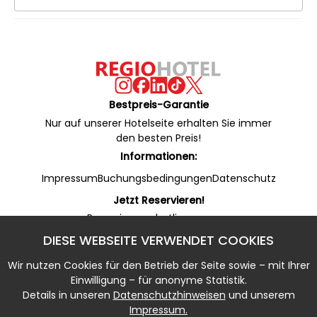
Bestpreis-Garantie
Nur auf unserer Hotelseite erhalten Sie immer
den besten Preis!
Informationen:
Impressum
Buchungsbedingungen
Datenschutz
Jetzt Reservieren!
Reservierungshotline:
+49 53 22 / 950 130 (24/7)
DIESE WEBSEITE VERWENDET COOKIES
Online Rezeption (WhatsApp):
+49 53 22 / 950 135 (7 - 20 Uhr)
Wir nutzen Cookies für den Betrieb der Seite sowie – mit Ihrer
Notfallnummer:
Einwilligung – für anonyme Statistik.
+49 5322 / 950 133 (20 - 7 Uhr)
Details in unseren
Datenschutzhinweisen
und unserem
Impressum.