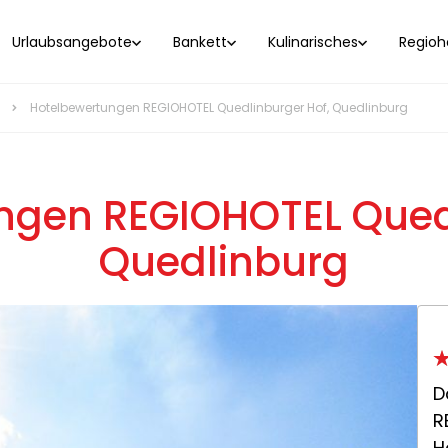
Urlaubsangebote
Bankett
Kulinarisches
Regioho
Hotelbewertungen REGIOHOTEL Quedlinburger Hof, Quedlinburg
ngen REGIOHOTEL Quedl
Quedlinburg
D
R
H