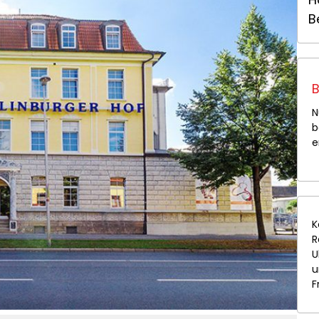
B
B
N
b
e
K
R
U
u
F