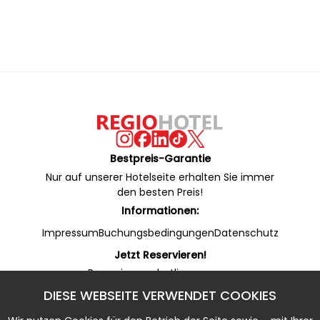
Bestpreis-Garantie
Nur auf unserer Hotelseite erhalten Sie immer
den besten Preis!
Informationen:
Impressum
Buchungsbedingungen
Datenschutz
Jetzt Reservieren!
Reservierungshotline:
+49 53 22 / 950 130 (24/7)
DIESE WEBSEITE VERWENDET COOKIES
Online Rezeption (WhatsApp):
+49 53 22 / 950 135 (7 - 20 Uhr)