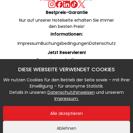
Bestpreis-Garantie
Nur auf unserer Hotelseite erhalten Sie immer
den besten Preis!
Informationen:
Impressum
Buchungsbedingungen
Datenschutz
Jetzt Reservieren!
Reservierungshotline:
+49 53 22 / 950 130 (24/7)
DIESE WEBSEITE VERWENDET COOKIES
Online Rezeption (WhatsApp):
+49 53 22 / 950 135 (7 - 20 Uhr)
Wir nutzen Cookies für den Betrieb der Seite sowie – mit Ihrer
Notfallnummer:
Einwilligung – für anonyme Statistik.
+49 5322 / 950 133 (20 - 7 Uhr)
Details in unseren
Datenschutzhinweisen
und unserem
Impressum.
Alle akzeptieren
Ablehnen