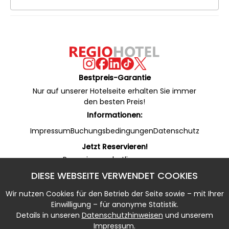
Bestpreis-Garantie
Nur auf unserer Hotelseite erhalten Sie immer
den besten Preis!
Informationen:
Impressum
Buchungsbedingungen
Datenschutz
Jetzt Reservieren!
Reservierungshotline:
+49 53 22 / 950 130 (24/7)
DIESE WEBSEITE VERWENDET COOKIES
Online Rezeption (WhatsApp):
+49 53 22 / 950 135 (7 - 20 Uhr)
Wir nutzen Cookies für den Betrieb der Seite sowie – mit Ihrer
Notfallnummer:
Einwilligung – für anonyme Statistik.
+49 5322 / 950 133 (20 - 7 Uhr)
Details in unseren
Datenschutzhinweisen
und unserem
Impressum.