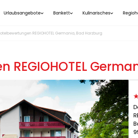
Urlaubsangebote
Bankett
Kulinarisches
Regioho
otelbewertungen REGIOHOTEL Germania, Bad Harzburg
n REGIOHOTEL German
D
R
B
9