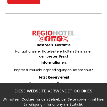
Bestpreis-Garantie
Nur auf unserer Hotelseite erhalten Sie immer
den besten Preis!
Informationen:
Impressum
Buchungsbedingungen
Datenschutz
Jetzt Reservieren!
Reservierungshotline:
+49 53 22 / 950 130 (24/7)
DIESE WEBSEITE VERWENDET COOKIES
Online Rezeption (WhatsApp):
+49 53 22 / 950 135 (7 - 20 Uhr)
Wir nutzen Cookies für den Betrieb der Seite sowie – mit Ihrer
Notfallnummer:
Einwilligung – für anonyme Statistik.
+49 5322 / 950 133 (20 - 7 Uhr)