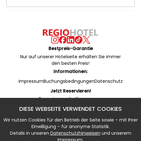
Bestpreis-Garantie
Nur auf unserer Hotelseite erhalten Sie immer
den besten Preis!
Informationen:
Impressum
Buchungsbedingungen
Datenschutz
Jetzt Reservieren!
Reservierungshotline:
+49 53 22 / 950 130 (24/7)
DIESE WEBSEITE VERWENDET COOKIES
Online Rezeption (WhatsApp):
+49 53 22 / 950 135 (7 - 20 Uhr)
Wir nutzen Cookies für den Betrieb der Seite sowie – mit Ihrer
Notfallnummer:
Einwilligung – für anonyme Statistik.
+49 5322 / 950 133 (20 - 7 Uhr)
Details in unseren
Datenschutzhinweisen
und unserem
Impressum.