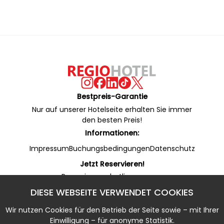
Bestpreis-Garantie
Nur auf unserer Hotelseite erhalten Sie immer
den besten Preis!
Informationen:
Impressum
Buchungsbedingungen
Datenschutz
Jetzt Reservieren!
Reservierungshotline:
+49 53 22 / 950 130 (24/7)
DIESE WEBSEITE VERWENDET COOKIES
Online Rezeption (WhatsApp):
+49 53 22 / 950 135 (7 - 20 Uhr)
Wir nutzen Cookies für den Betrieb der Seite sowie – mit Ihrer
Notfallnummer:
Einwilligung – für anonyme Statistik.
+49 5322 / 950 133 (20 - 7 Uhr)