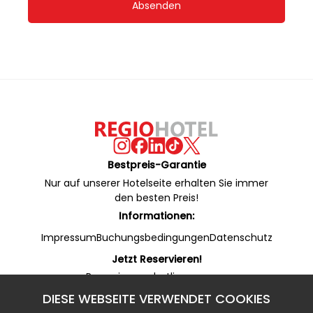
Absenden
Bestpreis-Garantie
Nur auf unserer Hotelseite erhalten Sie immer
den besten Preis!
Informationen:
Impressum
Buchungsbedingungen
Datenschutz
Jetzt Reservieren!
Reservierungshotline:
+49 53 22 / 950 130 (24/7)
DIESE WEBSEITE VERWENDET COOKIES
Online Rezeption (WhatsApp):