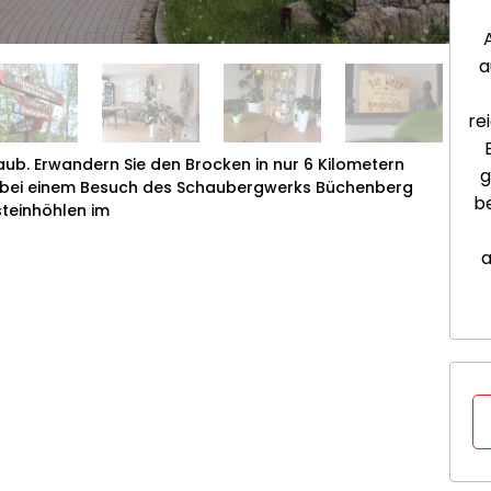
a
re
laub. Erwandern Sie den Brocken in nur 6 Kilometern
g
s bei einem Besuch des Schaubergwerks Büchenberg
be
steinhöhlen im
a