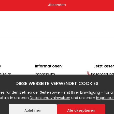
Absenden
e
Informationen:
Jetzt Reser
elseite
Impressum
Reservierung
 den besten
Buchungsbedingungen
Online Reze
DIESE WEBSEITE VERWENDET COOKIES
Datenschutz
Notfallnum
s für den Betrieb der Seite sowie – mit Ihrer Einwilligung – für 
etails in unseren
Datenschutzhinweisen
und unserem
Impressu
Ablehnen
Alle akzeptieren