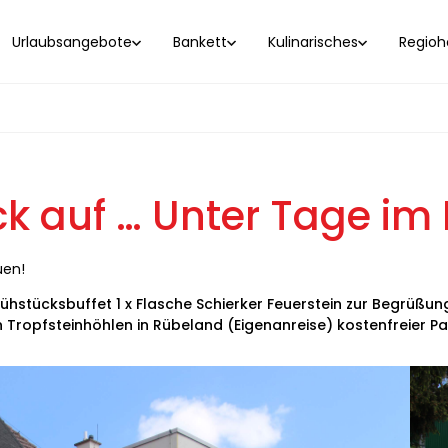
Urlaubsangebote
Bankett
Kulinarisches
Regioho
k auf … Unter Tage im
uen!
hstücksbuffet 1 x Flasche Schierker Feuerstein zur Begrüßung 
ropfsteinhöhlen in Rübeland (Eigenanreise) kostenfreier Pa