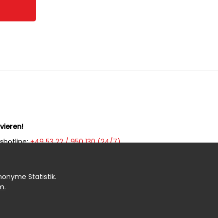
vieren!
shotline:
+49 53 22 / 950 130 (24/7)
ption (WhatsApp):
+49 53 22 / 950 135 (7 - 20 Uhr)
mer:
+49 5322 / 950 133 (20 - 7 Uhr)
anonyme Statistik.
m.