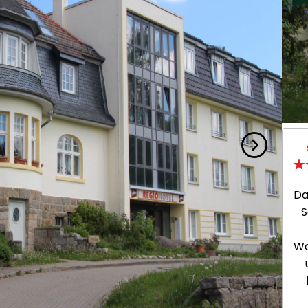
Da
S
Wa