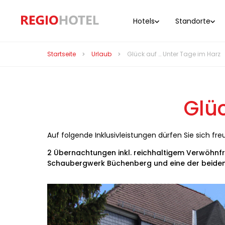
Hotels
Standorte
Startseite
Urlaub
Glück auf … Unter Tage im Harz
Glüc
Auf folgende Inklusivleistungen dürfen Sie sich fre
2 Übernachtungen inkl. reichhaltigem Verwöhnfrü
Schaubergwerk Büchenberg und eine der beiden T