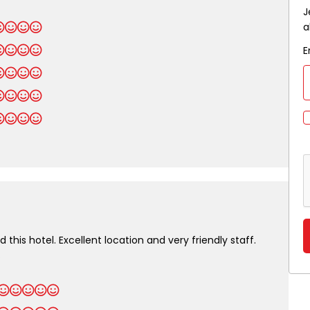
J
a
E
this hotel. Excellent location and very friendly staff.
.