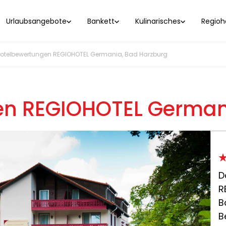
Urlaubsangebote
Bankett
Kulinarisches
Regioho
otelbewertungen REGIOHOTEL Germania, Bad Harzburg
n REGIOHOTEL German
D
R
B
B