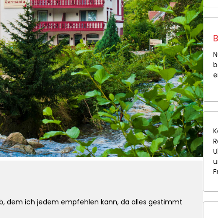
B
N
b
e
K
R
U
u
F
ub, dem ich jedem empfehlen kann, da alles gestimmt