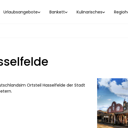
Urlaubsangebote
Bankett
Kulinarisches
Regioho
sselfelde
tschlandsim Ortsteil Hasselfelde der Stadt
etern.