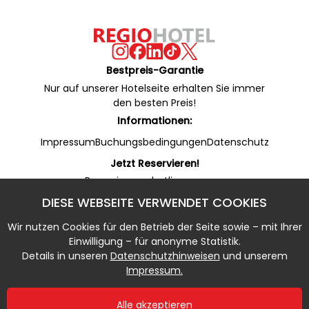
Bestpreis-Garantie
Nur auf unserer Hotelseite erhalten Sie immer
den besten Preis!
Informationen:
Impressum
Buchungsbedingungen
Datenschutz
Jetzt Reservieren!
Reservierungshotline:
+49 53 22 / 950 130 (24/7)
DIESE WEBSEITE VERWENDET COOKIES
Online Rezeption (WhatsApp):
+49 53 22 / 950 135 (7 - 20 Uhr)
Wir nutzen Cookies für den Betrieb der Seite sowie – mit Ihrer
Notfallnummer:
Einwilligung – für anonyme Statistik.
+49 5322 / 950 133 (20 - 7 Uhr)
Details in unseren
Datenschutzhinweisen
und unserem
Impressum.
Alle akzeptieren