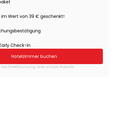
paket
 im Wert von 39 € geschenkt!
uchungsbestätigung
Early Check-in
Hotelzimmer buchen
r bei Direktbuchung über unsere Website