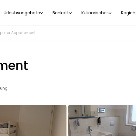
Urlaubsangebote
Bankett
Kulinarisches
Regioho
perior Appartement
ement
lung