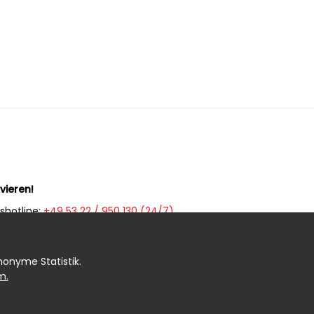
vieren!
shotline:
+49 53 22 / 950 130 (24/7)
ption (WhatsApp):
+49 53 22 / 950 135 (7 - 20 Uhr)
mer:
+49 5322 / 950 133 (20 - 7 Uhr)
anonyme Statistik.
m.