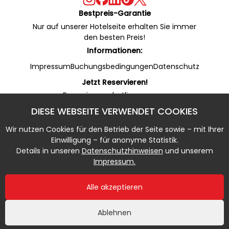
Bestpreis-Garantie
Nur auf unserer Hotelseite erhalten Sie immer
den besten Preis!
Informationen:
Impressum
Buchungsbedingungen
Datenschutz
Jetzt Reservieren!
Reservierungshotline:
+49 53 22 / 950 130 (24/7)
DIESE WEBSEITE VERWENDET COOKIES
Online Rezeption (WhatsApp):
+49 53 22 / 950 135 (7 - 20 Uhr)
Wir nutzen Cookies für den Betrieb der Seite sowie – mit Ihrer
Notfallnummer:
Einwilligung – für anonyme Statistik.
+49 5322 / 950 133 (20 - 7 Uhr)
Details in unseren
Datenschutzhinweisen
und unserem
Impressum.
Alle akzeptieren
Ablehnen