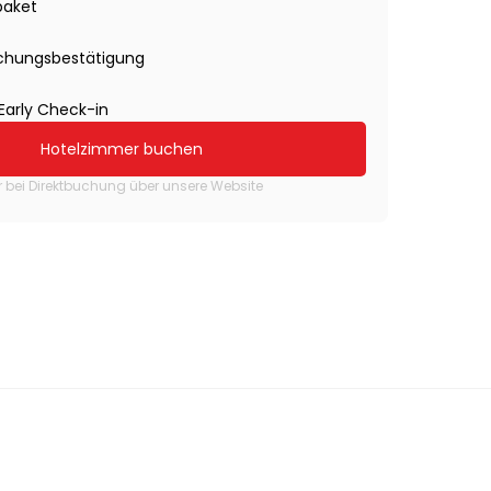
paket
uchungsbestätigung
Early Check-in
Hotelzimmer buchen
r bei Direktbuchung über unsere Website