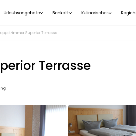
Urlaubsangebote
Bankett
Kulinarisches
Regioho
oppelzimmer Superior Terrasse
erior Terrasse
ung