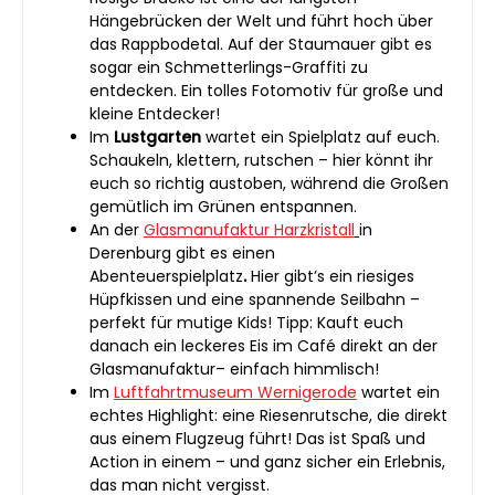
Hängebrücken der Welt und führt hoch über
das Rappbodetal. Auf der Staumauer gibt es
sogar ein Schmetterlings-Graffiti zu
entdecken. Ein tolles Fotomotiv für große und
kleine Entdecker!
Im
Lustgarten
wartet ein Spielplatz auf euch.
Schaukeln, klettern, rutschen – hier könnt ihr
euch so richtig austoben, während die Großen
gemütlich im Grünen entspannen.
An der
Glasmanufaktur Harzkristall
in
Derenburg gibt es einen
Abenteuerspielplatz
.
Hier gibt’s ein riesiges
Hüpfkissen und eine spannende Seilbahn –
perfekt für mutige Kids! Tipp: Kauft euch
danach ein leckeres Eis im Café direkt an der
Glasmanufaktur– einfach himmlisch!
Im
Luftfahrtmuseum Wernigerode
wartet ein
echtes Highlight: eine Riesenrutsche, die direkt
aus einem Flugzeug führt! Das ist Spaß und
Action in einem – und ganz sicher ein Erlebnis,
das man nicht vergisst.