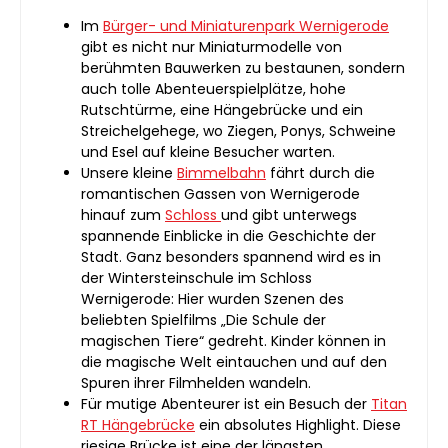
Im
Bürger- und Miniaturenpark Wernigerode
gibt es nicht nur Miniaturmodelle von
berühmten Bauwerken zu bestaunen, sondern
auch tolle Abenteuerspielplätze, hohe
Rutschtürme, eine Hängebrücke und ein
Streichelgehege, wo Ziegen, Ponys, Schweine
und Esel auf kleine Besucher warten.
Unsere kleine
Bimmelbahn
fährt durch die
romantischen Gassen von Wernigerode
hinauf zum
Schloss
und gibt unterwegs
spannende Einblicke in die Geschichte der
Stadt. Ganz besonders spannend wird es in
der Wintersteinschule im Schloss
Wernigerode: Hier wurden Szenen des
beliebten Spielfilms „Die Schule der
magischen Tiere“ gedreht. Kinder können in
die magische Welt eintauchen und auf den
Spuren ihrer Filmhelden wandeln.
Für mutige Abenteurer ist ein Besuch der
Titan
RT Hängebrücke
ein absolutes Highlight. Diese
riesige Brücke ist eine der längsten