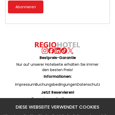
Abonnieren
Bestpreis-Garantie
Nur auf unserer Hotelseite erhalten Sie immer
den besten Preis!
Informationen:
Impressum
Buchungsbedingungen
Datenschutz
Jetzt Reservieren!
Reservierungshotline:
+49 53 22 / 950 130 (24/7)
DIESE WEBSEITE VERWENDET COOKIES
Online Rezeption (WhatsApp):
+49 53 22 / 950 135 (7 - 20 Uhr)