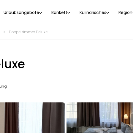
Urlaubsangebote
Bankett
Kulinarisches
Regioho
Doppelzimmer Deluxe
luxe
lung