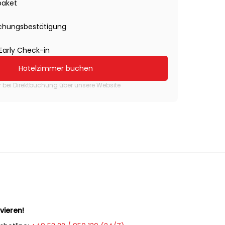
paket
uchungsbestätigung
Early Check-in
Hotelzimmer buchen
r bei Direktbuchung über unsere Website
vieren!