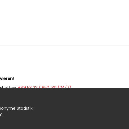
vieren!
shotline:
+49 53 22 / 950 130 (24/7)
ption (WhatsApp):
+49 53 22 / 950 135 (7 - 20 Uhr)
mer:
+49 5322 / 950 133 (20 - 7 Uhr)
anonyme Statistik.
m.